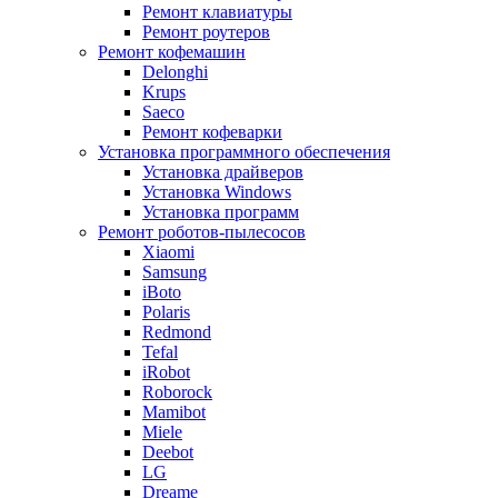
Ремонт клавиатуры
Ремонт роутеров
Ремонт кофемашин
Delonghi
Krups
Saeco
Ремонт кофеварки
Установка программного обеспечения
Установка драйверов
Установка Windows
Установка программ
Ремонт роботов-пылесосов
Xiaomi
Samsung
iBoto
Polaris
Redmond
Tefal
iRobot
Roborock
Mamibot
Miele
Deebot
LG
Dreame