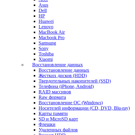
Asus
Dell
HP
Huawei
Lenovo
MacBook Air
Macbook Pro
Samsung
Sony
Toshiba
Xiaomi
Восстановление данных
Восстановление данных
Жестких дисков (HDD)
Твердотельных накопителей (SSD)
Телефона (iPhone, Android)
RAID массивов
Raw формата
Восстановление ОС (Windows)
Носителей информации (CD, DVD, Blu-ray)
Карты памяти
SD и MicroSD карт
Флешки
Удаленных файлов