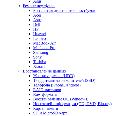
Asus
Ремонт ноутбуков
Бесплатная диагностика ноутбуков
Acer
Asus
Dell
HP
Huawei
Lenovo
MacBook Air
Macbook Pro
Samsung
Sony
Toshiba
Xiaomi
Восстановление данных
Жестких дисков (HDD)
Твердотельных накопителей (SSD)
Телефона (iPhone, Android)
RAID массивов
Raw формата
Восстановление ОС (Windows)
Носителей информации (CD, DVD, Blu-ray)
Карты памяти
SD и MicroSD карт