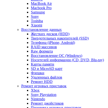
MacBook Air
Macbook Pro
Samsung
Sony
Toshiba
Xiaomi
Восстановление данных
Жестких дисков (HDD)
Твердотельных накопителей (SSD)
Телефона (iPhone, Android)
RAID массивов
Raw формата
Восстановление ОС (Windows)
Носителей информации (CD, DVD, Blu-ray)
Карты памяти
SD и MicroSD карт
Флешки
Удаленных файлов
Ремонт HDD
Ремонт игровых приставок
Xbox
Sony Playstation
Nintendo
Ремонт джойстиков
Прошивка игровых приставок