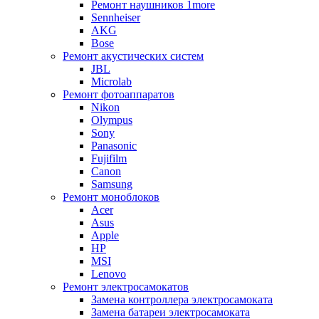
Ремонт наушников 1more
Sennheiser
AKG
Bose
Ремонт акустических систем
JBL
Microlab
Ремонт фотоаппаратов
Nikon
Olympus
Sony
Panasonic
Fujifilm
Canon
Samsung
Ремонт моноблоков
Acer
Asus
Apple
HP
MSI
Lenovo
Ремонт электросамокатов
Замена контроллера электросамоката
Замена батареи электросамоката