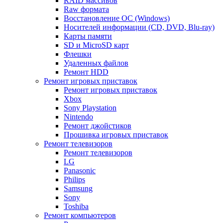
RAID массивов
Raw формата
Восстановление ОС (Windows)
Носителей информации (CD, DVD, Blu-ray)
Карты памяти
SD и MicroSD карт
Флешки
Удаленных файлов
Ремонт HDD
Ремонт игровых приставок
Ремонт игровых приставок
Xbox
Sony Playstation
Nintendo
Ремонт джойстиков
Прошивка игровых приставок
Ремонт телевизоров
Ремонт телевизоров
LG
Panasonic
Philips
Samsung
Sony
Toshiba
Ремонт компьютеров